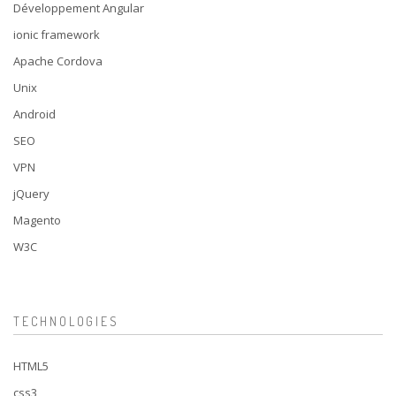
Développement Angular
ionic framework
Apache Cordova
Unix
Android
SEO
VPN
jQuery
Magento
W3C
TECHNOLOGIES
HTML5
css3