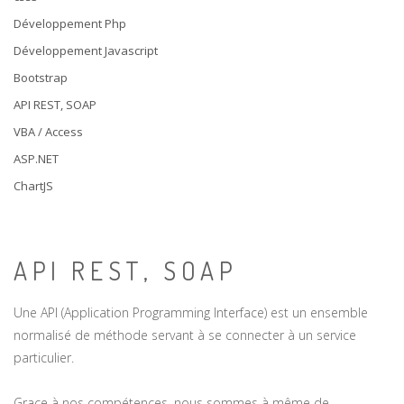
Développement Php
Développement Javascript
Bootstrap
API REST, SOAP
VBA / Access
ASP.NET
ChartJS
API REST, SOAP
Une API (Application Programming Interface) est un ensemble
normalisé de méthode servant à se connecter à un service
particulier.
Grace à nos compétences, nous sommes à même de