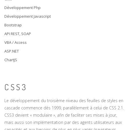
Développement Php
Développement Javascript
Bootstrap
API REST, SOAP
VBA / Access
ASP.NET
ChartJS
CSS3
Le développement du troisième niveau des feuilles de styles en
cascade commence dès 1999, parallèlement à celui de CSS 2.1.
CSS3 devient « modulaire », afin de faciliter ses mises à jour,
mais aussi son implémentation par des agents utilisateurs aux
capacités et aux besoins de plus en plus variés (navigateurs