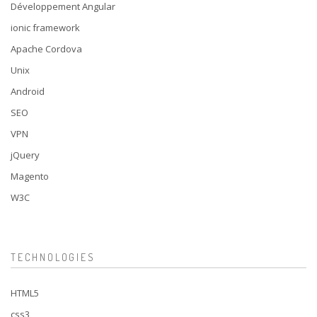
Développement Angular
ionic framework
Apache Cordova
Unix
Android
SEO
VPN
jQuery
Magento
W3C
TECHNOLOGIES
HTML5
css3