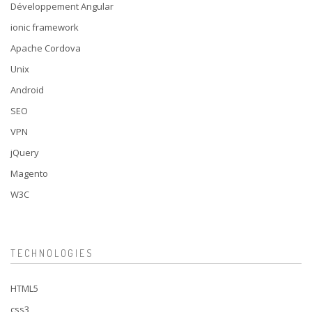
Développement Angular
ionic framework
Apache Cordova
Unix
Android
SEO
VPN
jQuery
Magento
W3C
TECHNOLOGIES
HTML5
css3